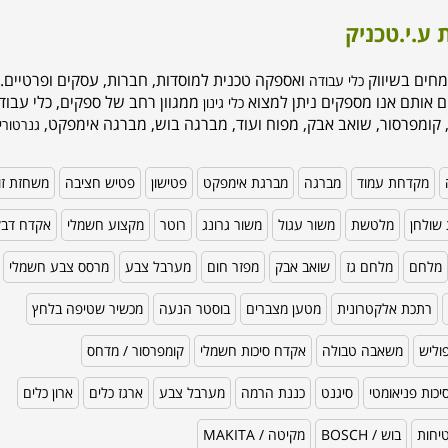
 ע.י.טכניק
מחים בשיווק
ואספקה טכנית למוסדות, חברות, עסקים ופרטיים. 
כלי עבודה
ם אותם אנו מספקים ניתן למצוא
ממגוון רחב של ספקים, כלי עבודה
כלי גינון
 קומפרסור, שואב אבק, מפוח ועוד, מברגה בוש, מברגה אימפקט,
גנרטורי
מקדחת עמוד
מברגה
מברגת אימפקט
פטישון
פטיש חציבה
משחזת זו
שולחן
מלטשת
משור עגול
משור גרונג
רוטר
מקצוע חשמלי
אקדח דב
מלחם
מלחם גז
שואב אבק
מפזר חום
מערבל צבע
מרסס צבע חשמלי
רתכת אלקטרונית
מטען מצברים
בוסטר הנעה
מכשיר שטיפה בלחץ
וליש
משאבה טבולה
אקדח סיכות חשמלי
קומפרסור / מדחס
כות פניאומטי
סיגנט
כננת הרמה
מערבל צבע
ארגז כלים
ארון כלים
טיחות
בוש / BOSCH
מקיטה / MAKITA