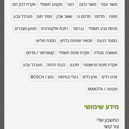
משור עגול
משור גרונג
רוטר
מקצוע חשמלי
אקדח דבק חם
מפוח
מלחם
מלחם גז
שואב אבק
מפזר חום
מערבל צבע
מרסס צבע חשמלי
גנרטור
רתכת אלקטרונית
מטען מצברים
בוסטר הנעה
מכשיר שטיפה בלחץ
מכונת פוליש
משאבה טבולה
אקדח סיכות חשמלי
קומפרסור / מדחס
אקדח סיכות פניאומטי
סיגנט
כננת הרמה
מערבל צבע
ארגז כלים
ארון כלים
נעלי בטיחות
בוש / BOSCH
מקיטה / MAKITA
מידע שימושי
החשבון שלי
צור קשר