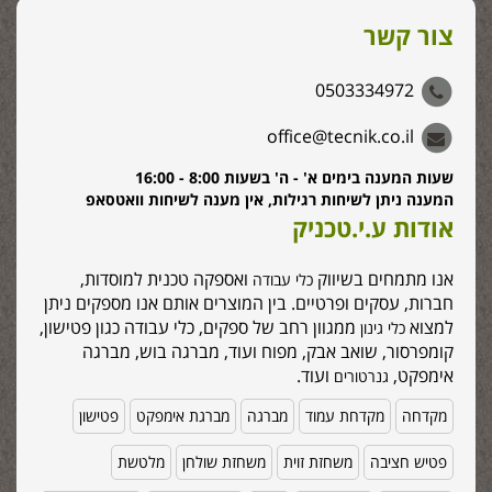
צור קשר
0503334972
office@tecnik.co.il
שעות המענה בימים א' - ה' בשעות 8:00 - 16:00
המענה ניתן לשיחות רגילות, אין מענה לשיחות וואטסאפ
אודות ע.י.טכניק
אנו מתמחים בשיווק
ואספקה טכנית למוסדות,
כלי עבודה
חברות, עסקים ופרטיים. בין המוצרים אותם אנו מספקים ניתן
למצוא
ממגוון רחב של ספקים, כלי עבודה כגון פטישון,
כלי גינון
קומפרסור, שואב אבק, מפוח ועוד, מברגה בוש, מברגה
אימפקט,
ועוד.
גנרטורים
מקדחה
מקדחת עמוד
מברגה
מברגת אימפקט
פטישון
פטיש חציבה
משחזת זוית
משחזת שולחן
מלטשת