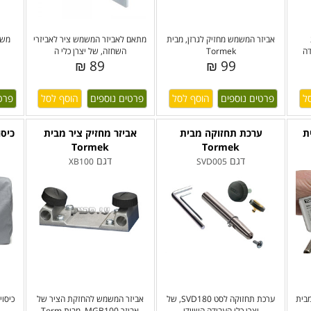
אביזר המשמש מחזיק לגרזן, מבית
מתאם לאביזר המשמש ציר לאביזרי
משח
דה
Tormek
השחזה, של יצרן כלי ה
89 ₪
99 ₪
פרטים נוספים
פרטים נוספים
פרט
ת
ערכת תחזוקה מבית
אביזר מחזיק ציר מבית
כיסו
Tormek
Tormek
דגם
דגם
XB100
SVD005
מבית
ערכת תחזוקה לסט SVD180, של
אביזר המשמש להחזקת הציר של
כיסוי
יצרן כלי העבודה השוודי
אביזר MGB100, מבית Torm