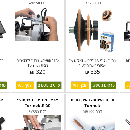
דגם
דגם
SVX150
LA120
ות
מחזיק גלילי עור לליטוש ופוליש של
אביזר המשמש מחזיק למספריים,
בסי
אביזרי השחזה קעור
מבית Tormek
320 ₪
335 ₪
פרטים נוספים
פרטים נוספים
פרט
אביזר השחזה בזוית מבית
אביזר מחזיק רב שימושי
אב
Tormek
מבית Tormek
דגם
דגם
SVS50
MB100