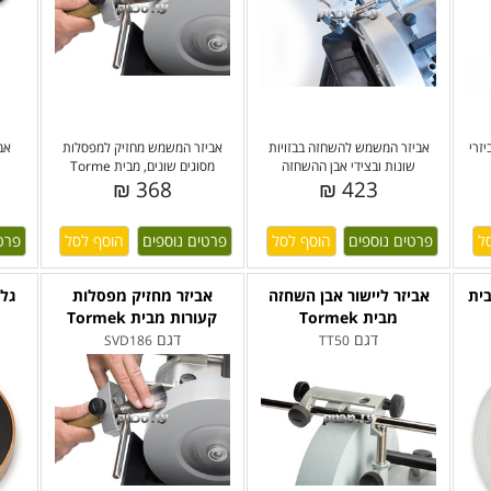
זרי
אביזר המשמש להשחזה בבזויות
אביזר המשמש מחזיק למפסלות
אב
שונות ובצידי אבן ההשחזה
מסוגים שונים, מבית Torme
368 ₪
423 ₪
פרטים נוספים
פרטים נוספים
פרט
ית
אביזר ליישור אבן השחזה
אביזר מחזיק מפסלות
גלגל
מבית Tormek
קעורות מבית Tormek
דגם
דגם
SVD186
TT50