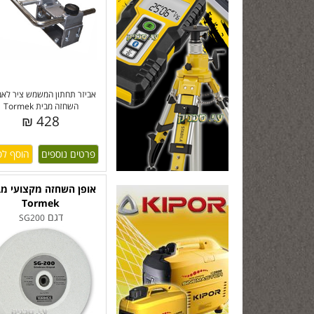
אביזר תחתון המשמש ציר לאבי
השחזה מבית Tormek
428 ₪
פרטים נוספים
אופן השחזה מקצועי מב
Tormek
דגם
SG200