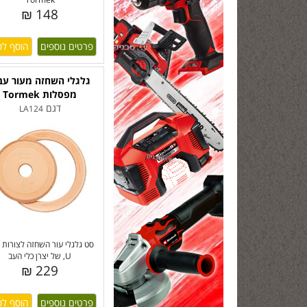
148 ₪
פרטים נוספים
גלגלי השחזה מעור עב
מפסלות Tormek
דגם
LA124
U, של יצרן כלי העב
229 ₪
פרטים נוספים