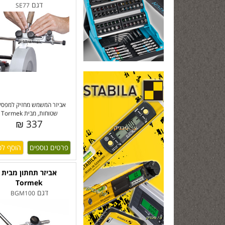
דגם
SE77
אביזר המשמש מחזיק למפסל
שטוחות, מבית Tormek
337 ₪
פרטים נוספים
אביזר תחתון מבית
Tormek
דגם
BGM100