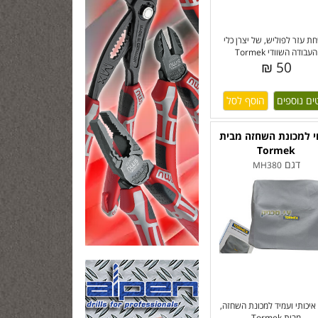
ת עזר לפוליש, של יצרן כלי
העבודה השוודי Tormek
50 ₪
ים נוספים
י למכונת השחזה מבית
Tormek
דגם
MH380
 איכותי ועמיד למכונת השחזה,
מבית Tormek