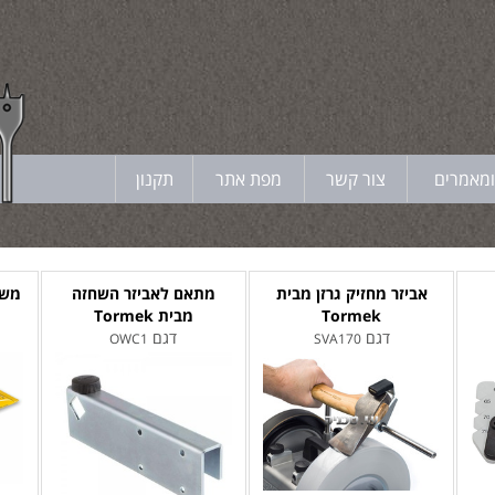
ומאמרים
צור קשר
מפת אתר
תקנון
אביזר מחזיק גרזן מבית
מתאם לאביזר השחזה
משח
Tormek
מבית Tormek
דגם
דגם
OWC1
SVA170