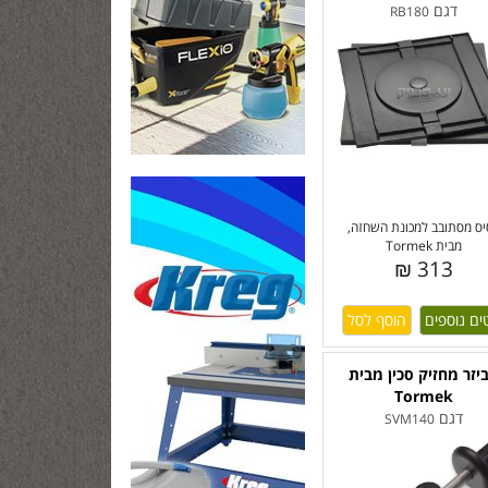
דגם
RB180
ס מסתובב למכונת השחזה,
מבית Tormek
313 ₪
ים נוספים
יזר מחזיק סכין מבית
Tormek
דגם
SVM140