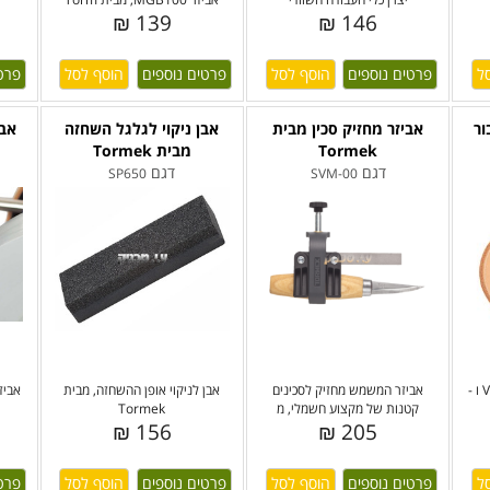
139 ₪
146 ₪
פרטים נוספים
פרטים נוספים
פרט
ור
אביזר מחזיק סכין מבית
אבן ניקוי לגלגל השחזה
אבי
Tormek
מבית Tormek
דגם
דגם
SP650
SVM-00
סט גלגלי עור השחזה לצורות V ו -
אביזר המשמש מחזיק לסכינים
אבן לניקוי אופן ההשחזה, מבית
אביז
קטנות של מקצוע חשמלי, מ
Tormek
156 ₪
205 ₪
פרטים נוספים
פרטים נוספים
פרט