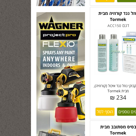
זל נגד קורוזיה מבית
Tormek
דגם
ACC150
קבוקי נוזל נגד איכול (קורוזיה),
מבית Tormek
234 ₪
ים נוספים
סיס מסתובב מבית
Tormek