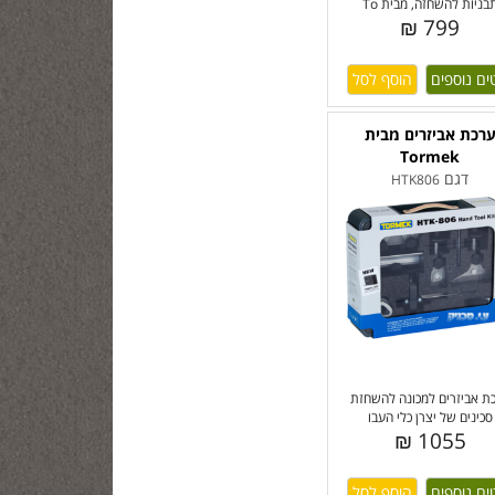
בניות להשחזה, מבית To
799 ₪
ים נוספים
רכת אביזרים מבית
Tormek
דגם
HTK806
ת אביזרים למכונה להשחזת
סכינים של יצרן כלי העבו
1055 ₪
ים נוספים