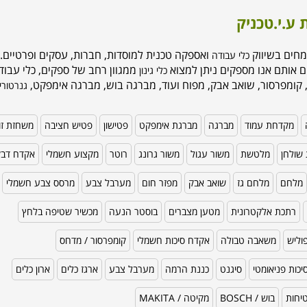
 ע.י.טכניק
מחים בשיווק
ואספקה טכנית למוסדות, חברות, עסקים ופרטיים. 
כלי עבודה
ם אותם אנו מספקים ניתן למצוא
ממגוון רחב של ספקים, כלי עבודה
כלי גינון
 קומפרסור, שואב אבק, מפוח ועוד, מברגה בוש, מברגה אימפקט,
גנרטורי
מקדחת עמוד
מברגה
מברגת אימפקט
פטישון
פטיש חציבה
משחזת זו
שולחן
מלטשת
משור עגול
משור גרונג
רוטר
מקצוע חשמלי
אקדח דב
מלחם
מלחם גז
שואב אבק
מפזר חום
מערבל צבע
מרסס צבע חשמלי
רתכת אלקטרונית
מטען מצברים
בוסטר הנעה
מכשיר שטיפה בלחץ
וליש
משאבה טבולה
אקדח סיכות חשמלי
קומפרסור / מדחס
כות פניאומטי
סיגנט
כננת הרמה
מערבל צבע
ארגז כלים
ארון כלים
טיחות
בוש / BOSCH
מקיטה / MAKITA