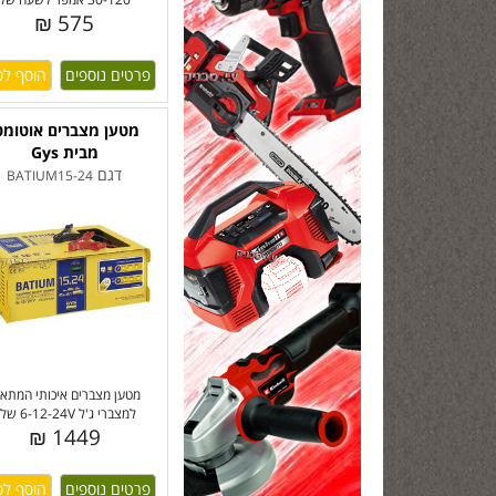
575 ₪
פרטים נוספים
מטען מצברים אוטומט
מבית Gys
דגם
BATIUM15-24
מטען מצברים איכותי המתאי
למצברי ג'ל 6-12-24V של י
1449 ₪
פרטים נוספים