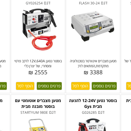
דגם
דגם
GY026254
FLASH 30-24
ר של
מטען מצברים אינוורטר בטכנולוגיה
בוסטר נטען 12V,640A לרכב פרטי
מטען
מתקדמת,המתאים לרכ
ומסחרי, של יצרן כלי
מצב
2555 ₪
3388 ₪
פרטים נוספים
פרטים נוספים
פרט
ית
בוסטר נטען 12-24V להנעה
מטען מצברים אוטומטי עם
מט
מבית Gys
בוסטר מובנה מבית
דגם
דגם
STARTYUM 980E
G026285