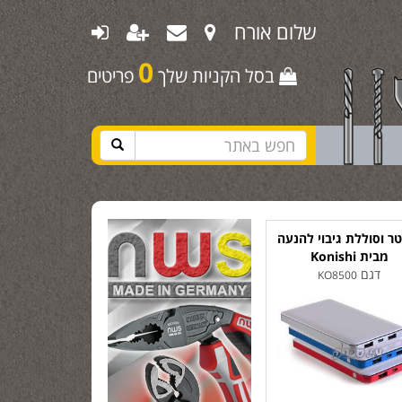
שלום אורח
0
בסל הקניות שלך
פריטים
ר וסוללת גיבוי להנעה
מבית Konishi
דגם
KO8500