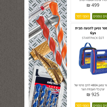
499 ₪
ים נוספים
טר נטען להנעה מבית
Gys
דגם
STARTPACK
בוסטר נטען 480A לרכב פרטי של
יצרן כלי העבודה הצר
925 ₪
ים נוספים