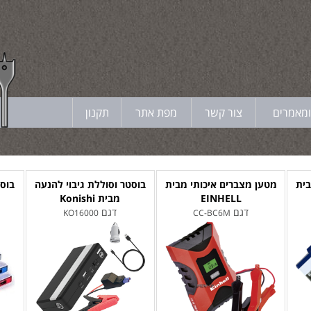
ומאמרים
צור קשר
מפת אתר
תקנון
בית
מטען מצברים איכותי מבית
בוסטר וסוללת גיבוי להנעה
בוסט
EINHELL
מבית Konishi
דגם
דגם
KO16000
CC-BC6M