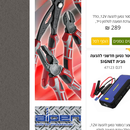
בוסטר נטען להנעה 12V, כולל
רכת הטענה לטלפון נייד,
289 ₪
ים נוספים
טר נטען חדשני להנעה
מבית SIGNET
דגם
47123
במבצע ! בוסטר נטען להנעה 12V,
כולל ערכת הטענה לטלפ