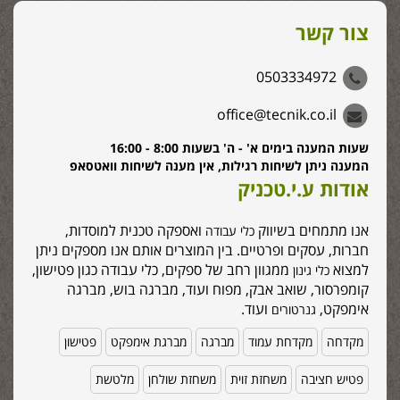
צור קשר
0503334972
office@tecnik.co.il
שעות המענה בימים א' - ה' בשעות 8:00 - 16:00
המענה ניתן לשיחות רגילות, אין מענה לשיחות וואטסאפ
אודות ע.י.טכניק
אנו מתמחים בשיווק
ואספקה טכנית למוסדות,
כלי עבודה
חברות, עסקים ופרטיים. בין המוצרים אותם אנו מספקים ניתן
למצוא
ממגוון רחב של ספקים, כלי עבודה כגון פטישון,
כלי גינון
קומפרסור, שואב אבק, מפוח ועוד, מברגה בוש, מברגה
אימפקט,
ועוד.
גנרטורים
מקדחה
מקדחת עמוד
מברגה
מברגת אימפקט
פטישון
פטיש חציבה
משחזת זוית
משחזת שולחן
מלטשת