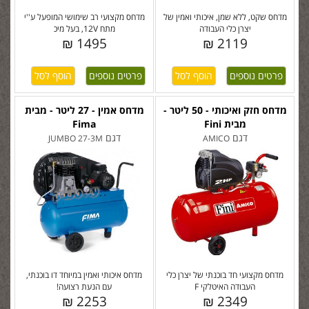
מדחס שקט, ללא שמן, איכותי ואמין של
מדחס מקצועי רב שימושי המופעל ע''י
יצרן כלי העבודה
מתח 12V, בעל מיכ
1495 ₪
2119 ₪
פרטים נוספים
פרטים נוספים
מדחס חזק ואיכותי - 50 ליטר -
מדחס אמין - 27 ליטר - מבית
מבית Fini
Fima
דגם
דגם
JUMBO 27-3M
AMICO
מדחס מקצועי חד בוכנתי של יצרן כלי
מדחס איכותי ואמין במיוחד דו בוכנתי,
העבודה האיטלקי F
עם הנעת רצועה!
2253 ₪
2349 ₪