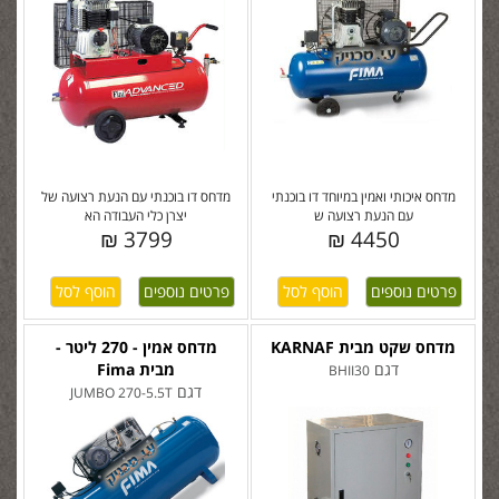
מדחס איכותי ואמין במיוחד דו בוכנתי
מדחס דו בוכנתי עם הנעת רצועה של
עם הנעת רצועה ש
יצרן כלי העבודה הא
3799 ₪
4450 ₪
פרטים נוספים
פרטים נוספים
מדחס שקט מבית KARNAF
מדחס אמין - 270 ליטר -
דגם
מבית Fima
BHII30
דגם
JUMBO 270-5.5T