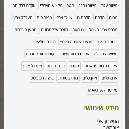
משור עגול
משור גרונג
רוטר
מקצוע חשמלי
אקדח דבק חם
מפוח
מלחם
מלחם גז
שואב אבק
מפזר חום
מערבל צבע
מרסס צבע חשמלי
גנרטור
רתכת אלקטרונית
מטען מצברים
בוסטר הנעה
מכשיר שטיפה בלחץ
מכונת פוליש
משאבה טבולה
אקדח סיכות חשמלי
קומפרסור / מדחס
אקדח סיכות פניאומטי
סיגנט
כננת הרמה
מערבל צבע
ארגז כלים
ארון כלים
נעלי בטיחות
בוש / BOSCH
מקיטה / MAKITA
מידע שימושי
החשבון שלי
צור קשר