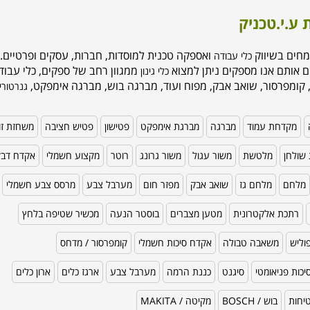
 ע.י.טכניק
מחים בשיווק
ואספקה טכנית למוסדות, חברות, עסקים ופרטיים. 
כלי עבודה
ם אותם אנו מספקים ניתן למצוא
ממגוון רחב של ספקים, כלי עבודה
כלי גינון
 קומפרסור, שואב אבק, מפוח ועוד, מברגה בוש, מברגה אימפקט,
גנרטורי
מקדחת עמוד
מברגה
מברגת אימפקט
פטישון
פטיש חציבה
משחזת זו
שולחן
מלטשת
משור עגול
משור גרונג
רוטר
מקצוע חשמלי
אקדח דב
מלחם
מלחם גז
שואב אבק
מפזר חום
מערבל צבע
מרסס צבע חשמלי
רתכת אלקטרונית
מטען מצברים
בוסטר הנעה
מכשיר שטיפה בלחץ
וליש
משאבה טבולה
אקדח סיכות חשמלי
קומפרסור / מדחס
כות פניאומטי
סיגנט
כננת הרמה
מערבל צבע
ארגז כלים
ארון כלים
טיחות
בוש / BOSCH
מקיטה / MAKITA