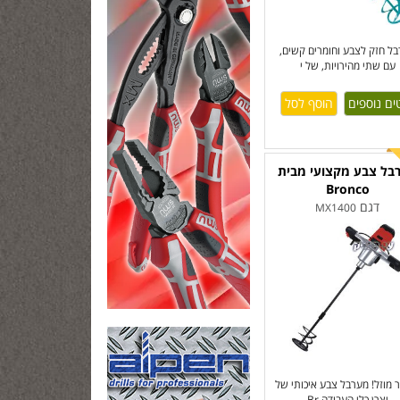
ל חזק לצבע וחומרים קשים,
עם שתי מהירויות, של י
ים נוספים
בל צבע מקצועי מבית
Bronco
דגם
MX1400
 מוזל! מערבל צבע איכותי של
יצרן כלי העבודה Br