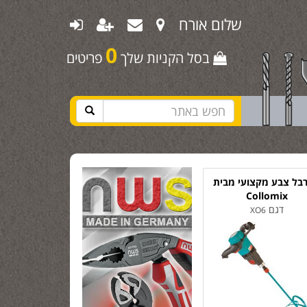
שלום אורח
0
בסל הקניות שלך
פריטים
בל צבע מקצועי מבית
Collomix
דגם
XO6