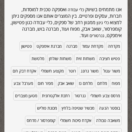
אנו מתמחים בשיווק
ואספקה טכנית למוסדות,
כלי עבודה
חברות, עסקים ופרטיים. בין המוצרים אותם אנו מספקים ניתן
למצוא
ממגוון רחב של ספקים, כלי עבודה כגון פטישון,
כלי גינון
קומפרסור, שואב אבק, מפוח ועוד, מברגה בוש, מברגה
אימפקט,
ועוד.
גנרטורים
מקדחה
מקדחת עמוד
מברגה
מברגת אימפקט
פטישון
פטיש חציבה
משחזת זוית
משחזת שולחן
מלטשת
משור עגול
משור גרונג
רוטר
מקצוע חשמלי
אקדח דבק חם
מפוח
מלחם
מלחם גז
שואב אבק
מפזר חום
מערבל צבע
מרסס צבע חשמלי
גנרטור
רתכת אלקטרונית
מטען מצברים
בוסטר הנעה
מכשיר שטיפה בלחץ
מכונת פוליש
משאבה טבולה
אקדח סיכות חשמלי
קומפרסור / מדחס