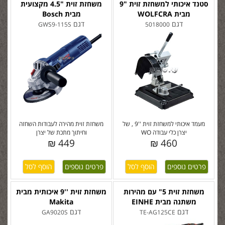
סטנד איכותי למשחזת זוית "9
משחזת זוית "4.5 מקצועית
מבית WOLFCRA
מבית Bosch
דגם
דגם
GWS9-115S
5018000
מעמד איכותי למשחזת זוית ''9 , של
משחזת זוית מהירה לעבודות השחזה
יצרן כלי עבודה WO
וחיתוך מתכת של יצרן
449 ₪
460 ₪
פרטים נוספים
פרטים נוספים
משחזת זוית 5" עם מהירות
משחזת זוית ''9 איכותית מבית
משתנה מבית EINHE
Makita
דגם
דגם
GA9020S
TE-AG125CE