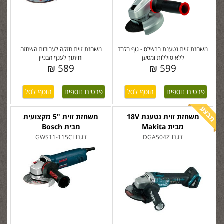
משחזת זוית נטענת ברשלס - גוף בלבד
משחזת זוית חזקה לעבודות השחזה
ללא סוללות ומטען
וחיתוך לענף הבניין
589 ₪
599 ₪
פרטים נוספים
פרטים נוספים
משחזת זוית נטענת 18V
משחזת זוית "5 מקצועית
מבית Makita
מבית Bosch
דגם
דגם
GWS11-115CI
DGA504Z