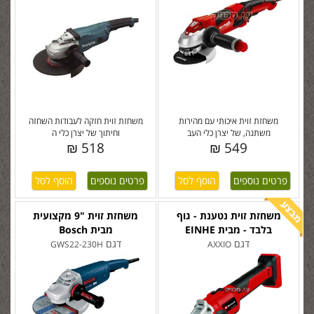
משחזת זוית איכותי עם מהירות
משחזת זוית חזקה לעבודות השחזה
משתנה, של יצרן כלי העב
וחיתוך של יצרן כלי ה
518 ₪
549 ₪
פרטים נוספים
פרטים נוספים
משחזת זוית נטענת - גוף
משחזת זוית "9 מקצועית
בלבד - מבית EINHE
מבית Bosch
דגם
דגם
GWS22-230H
AXXIO