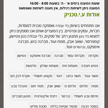
שעות המענה בימים א' - ה' בשעות 8:00 - 16:00
המענה ניתן לשיחות רגילות, אין מענה לשיחות וואטסאפ
אודות ע.י.טכניק
אנו מתמחים בשיווק
ואספקה טכנית למוסדות,
כלי עבודה
חברות, עסקים ופרטיים. בין המוצרים אותם אנו מספקים ניתן
למצוא
ממגוון רחב של ספקים, כלי עבודה כגון פטישון,
כלי גינון
קומפרסור, שואב אבק, מפוח ועוד, מברגה בוש, מברגה
אימפקט,
ועוד.
גנרטורים
מקדחה
מקדחת עמוד
מברגה
מברגת אימפקט
פטישון
פטיש חציבה
משחזת זוית
משחזת שולחן
מלטשת
משור עגול
משור גרונג
רוטר
מקצוע חשמלי
אקדח דבק חם
מפוח
מלחם
מלחם גז
שואב אבק
מפזר חום
מערבל צבע
מרסס צבע חשמלי
גנרטור
רתכת אלקטרונית
מטען מצברים
בוסטר הנעה
מכשיר שטיפה בלחץ
מכונת פוליש