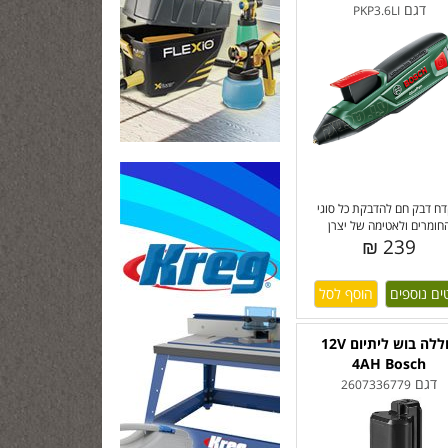
דגם
PKP3.6LI
ח דבק חם להדבקת כל סוגי
חומרים ולאטימה של יצרן
239 ₪
ים נוספים
סוללה בוש ליתיום 12V
4AH Bosch
דגם
2607336779