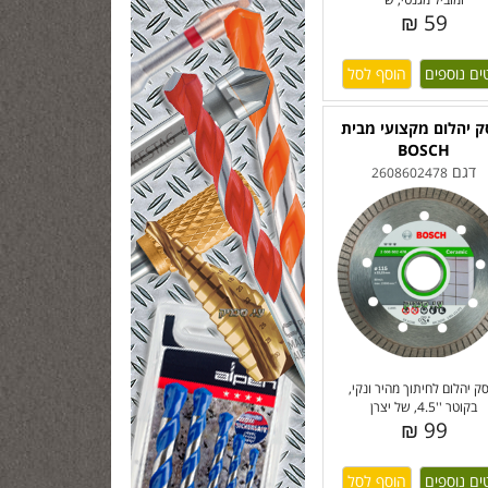
59 ₪
ים נוספים
ק יהלום מקצועי מבית
BOSCH
דגם
2608602478
ק יהלום לחיתוך מהיר ונקי,
בקוטר ''4.5, של יצרן
99 ₪
ים נוספים