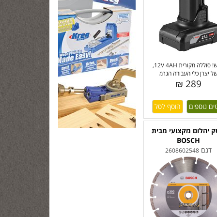
חדש! סוללה מקורית 12V 4AH,
ל יצרן כלי העבודה הגרמ
289 ₪
ים נוספים
ק יהלום מקצועי מבית
BOSCH
דגם
2608602548