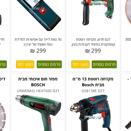
סק יהלום לקרמיקה, בקוטר 300
דגם חדש, מקדחה רוטטת
מד טווח לייזר עם אפשרות למדידת
קומפקטית במיוחד לעבודות בעץ,
נפח ושטח! של יצרן כ
ש
299 ₪
299 ₪
פרטים נוספים
פרטים נוספים
פרט
-
מקדחה רוטטת 13 מ''מ
מפזר חום איכותי מבית
דיס
מבית Bosch
BOSCH
דגם
דגם
UNIVERASL HEAT600
GSB13RE