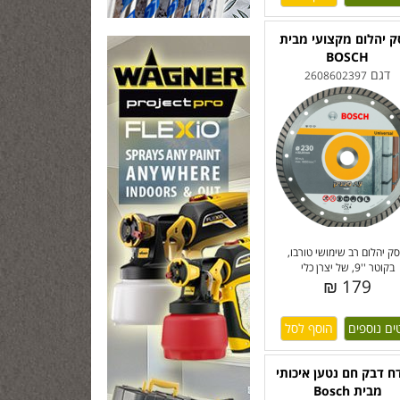
ק יהלום מקצועי מבית
BOSCH
דגם
2608602397
סק יהלום רב שימושי טורבו,
בקוטר ''9, של יצרן כלי
179 ₪
ים נוספים
 דבק חם נטען איכותי
מבית Bosch