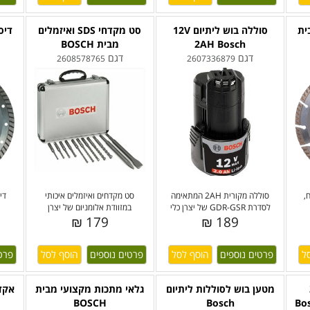
ית
סוללה בוש ליתיום 12V
סט מקדחי SDS ואיזמלים
דיס
2AH Bosch
מבית BOSCH
דגם
דגם
2608578765
2607336879
,
סוללה מקורית 2AH המתאימה
סט מקדחים ואיזמלים איכותי
די
לסדרת GDR-GSR של יצרן כלי
במזוודת אלומניום של יצרן
179 ₪
189 ₪
פרטים נוספים
פרטים נוספים
פרט
מטען בוש לסוללות ליתיום
גלאי מתכות מקצועי מבית
אקדח
BOSCH
Bosch