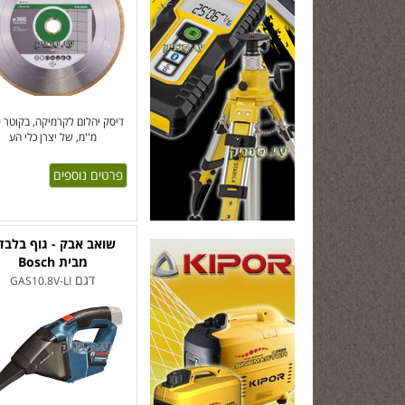
די
מ''מ, של יצרן כלי הע
פרטים נוספים
שואב אבק - גוף בלבד 
מבית Bosch
דגם
GAS10.8V-LI