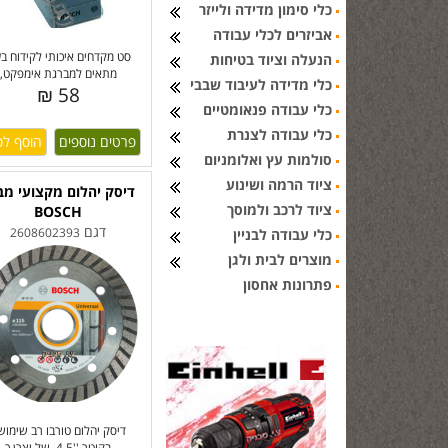
כלי סימון מדידה ולייזר
אביזרים לכלי עבודה
סט מקדחים איכותי לקידוח בע
הנעלה וציוד בטיחות
מתאים למברגת אימפקט,
כלי מדידה לעיבוד שבבי
58 ₪
כלי עבודה פנאומטיים
כלי עבודה לצנרת
פרטים נוספים
סולמות עץ ואלומניום
ציוד הרמה ושינוע
דיסק יהלום מקצועי מב
ציוד לרכב ולמוסך
BOSCH
דגם
2608602393
כלי עבודה לבניין
מוצרים לבית ולגן
פתרונות אחסון
דיסק יהלום טורבו רב שימושי
בקוטר ''4.5, של יצרן כ