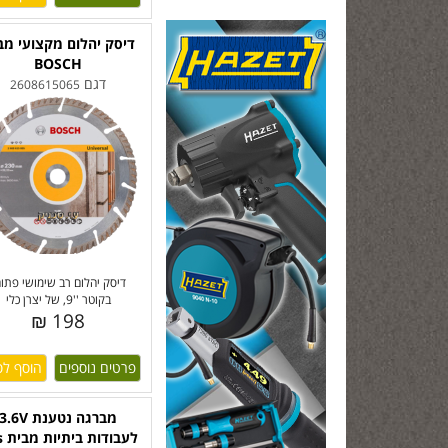
דיסק יהלום מקצועי מב
BOSCH
דגם
2608615065
דיסק יהלום רב שימושי פתוח
בקוטר ''9, של יצרן כלי
198 ₪
פרטים נוספים
מברגה נטענת 3.6V
לעבודות ביתיות מבית Bos