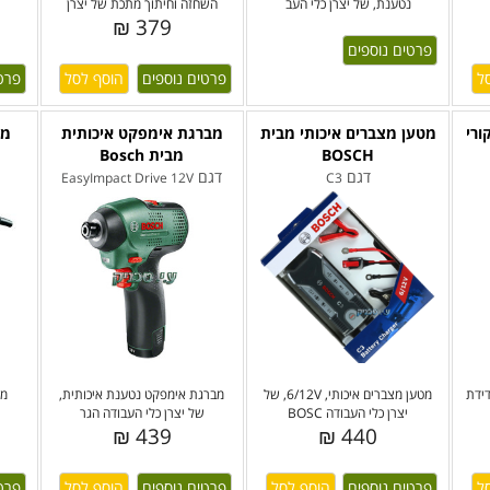
נטענת, של יצרן כלי העב
השחזה וחיתוך מתכת של יצרן
379 ₪
פרטים נוספים
פרטים נוספים
פרט
ורי
מטען מצברים איכותי מבית
מברגת אימפקט איכותית
מס
BOSCH
מבית Bosch
דגם
דגם
EasyImpact Drive 12V
C3
דידת
מטען מצברים איכותי, 6/12V, של
מברגת אימפקט נטענת איכותית,
מש
יצרן כלי העבודה BOSC
של יצרן כלי העבודה הגר
439 ₪
440 ₪
פרטים נוספים
פרטים נוספים
פרט