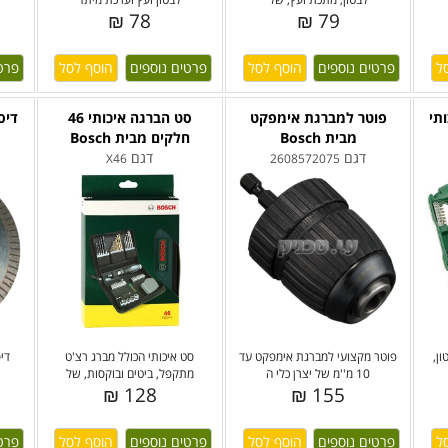
78 ₪
79 ₪
פרטים נוספים
פרטים נוספים
פרט
תי
פוטר למברגת אימפקט
סט הברגה איכותי 46
דיס
מבית Bosch
חלקים מבית Bosch
דגם
דגם
X46
2608572075
ן,
פוטר מקצועי למברגת אימפקט עד
סט איכותי הכולל מברג רצ'ט
דיס
10 מ''מ של יצרן כלי ה
מתקפל, ביטים ובוקסות, של
128 ₪
155 ₪
פרטים נוספים
פרטים נוספים
פרט