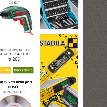
דגם
IXO
מברגה איכותית במארז מתכ
מהודר של יצרן כלי העבוד
289 ₪
פרטים נוספים
דיסק יהלום מקצועי מב
BOSCH
דגם
2608602540