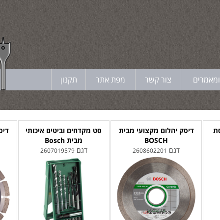
ומאמרים
צור קשר
מפת אתר
תקנון
ת
דיסק יהלום מקצועי מבית
סט מקדחים וביטים איכותי
דיס
BOSCH
מבית Bosch
דגם
דגם
2607019579
2608602201