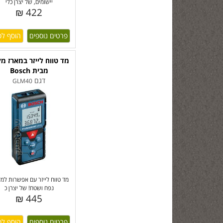
יישומים, של יצרן כלי
422 ₪
פרטים נוספים
מד טווח לייזר במארז מק
מבית Bosch
דגם
GLM40
מד טווח לייזר עם אפשרות למ
נפח ושטח! של יצרן כ
445 ₪
פרטים נוספים