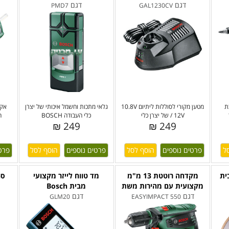
דגם
דגם
PMD7
GAL1230CV
ת
מטען מקורי לסוללות ליתיום 10.8V
גלאי מתכות וחשמל איכותי של יצרן
אקד
/ 12V של יצרן כלי
כלי העבודה BOSCH
ה
249 ₪
249 ₪
פרטים נוספים
פרטים נוספים
פרט
ית
מקדחה רוטטת 13 מ"מ
מד טווח לייזר מקצועי
מקצועית עם מהירות משת
מבית Bosch
דגם
דגם
GLM20
EASYIMPACT 550