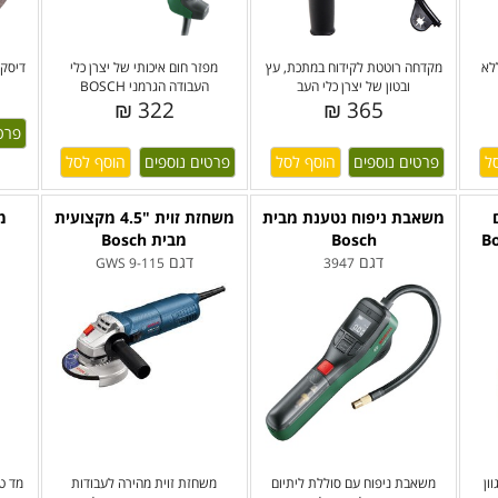
לא
מקדחה רוטטת לקידוח במתכת, עץ
מפזר חום איכותי של יצרן כלי
ובטון של יצרן כלי העב
העבודה הגרמני BOSCH
322 ₪
365 ₪
פרט
פרטים נוספים
פרטים נוספים
משאבת ניפוח נטענת מבית
משחזת זוית "4.5 מקצועית
מ
Bosch
מבית Bosch
דגם
דגם
GWS 9-115
3947
ון
משאבת ניפוח עם סוללת ליתיום
משחזת זוית מהירה לעבודות
מד טו