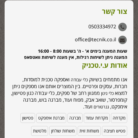
צור קשר
0503334972
office@tecnik.co.il
שעות המענה בימים א' - ה' בשעות 8:00 - 16:00
המענה ניתן לשיחות רגילות, אין מענה לשיחות וואטסאפ
אודות ע.י.טכניק
אנו מתמחים בשיווק
ואספקה טכנית למוסדות,
כלי עבודה
חברות, עסקים ופרטיים. בין המוצרים אותם אנו מספקים ניתן
למצוא
ממגוון רחב של ספקים, כלי עבודה כגון פטישון,
כלי גינון
קומפרסור, שואב אבק, מפוח ועוד, מברגה בוש, מברגה
אימפקט,
ועוד.
גנרטורים
מקדחה
מקדחת עמוד
מברגה
מברגת אימפקט
פטישון
פטיש חציבה
משחזת זוית
משחזת שולחן
מלטשת