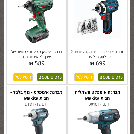
מברגת אימפקט ליתיום מקצועית עם 2
מברגת אימפקט נטענת איכותית, של
סוללות, כולל ערכת
יצרן כלי העבודה הגר
589 ₪
699 ₪
פרטים נוספים
פרטים נוספים
מברגת אימפקט חשמלית
מברגת אימפקט - גוף בלבד -
מבית Makita
מבית Makita
דגם
דגם
DTD171Z
TD0101F