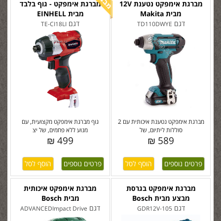
מברגת אימפקט נטענת 12V
מברגת אימפקט - גוף בלבד
מבית Makita
מבית EINHELL
דגם
דגם
TE-CI18LI
TD110DWYE
מברגת אימפקט נטענת איכותית עם 2
גוף מברגת אימפקט מקצועית, עם
סוללות ליתיום, של
מנוע ללא פחמים, של יצ
499 ₪
589 ₪
פרטים נוספים
פרטים נוספים
מברגת אימפקט בגרסת
מברגת אימפקט איכותית
מבצע מבית Bosch
מבית Bosch
דגם
דגם
ADVANCEDImpact Drive
GDR12V-105
18V