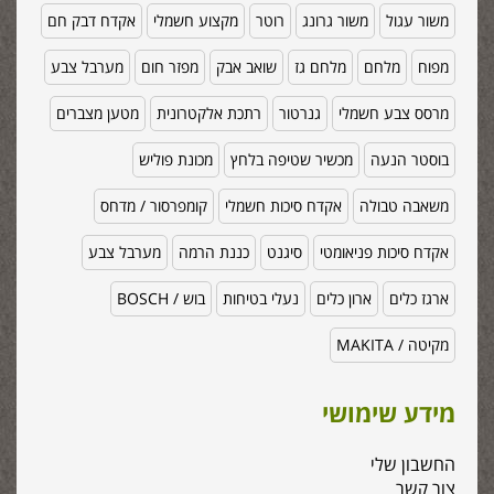
משור עגול
משור גרונג
רוטר
מקצוע חשמלי
אקדח דבק חם
מפוח
מלחם
מלחם גז
שואב אבק
מפזר חום
מערבל צבע
מרסס צבע חשמלי
גנרטור
רתכת אלקטרונית
מטען מצברים
בוסטר הנעה
מכשיר שטיפה בלחץ
מכונת פוליש
משאבה טבולה
אקדח סיכות חשמלי
קומפרסור / מדחס
אקדח סיכות פניאומטי
סיגנט
כננת הרמה
מערבל צבע
ארגז כלים
ארון כלים
נעלי בטיחות
בוש / BOSCH
מקיטה / MAKITA
מידע שימושי
החשבון שלי
צור קשר