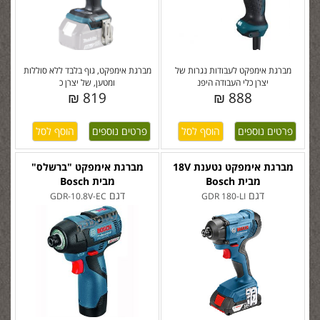
מברגת אימפקט לעבודות נגרות של
מברגת אימפקט, גוף בלבד ללא סוללות
יצרן כלי העבודה היפנ
ומטען, של יצרן כ
819 ₪
888 ₪
פרטים נוספים
פרטים נוספים
מברגת אימפקט נטענת 18V
מברגת אימפקט "ברשלס"
מבית Bosch
מבית Bosch
דגם
דגם
GDR-10.8V-EC
GDR 180-LI