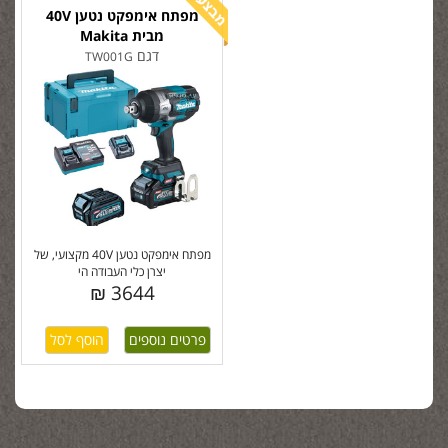
מפתח אימפקט נטען 40V
מבית Makita
דגם
TW001G
מפתח אימפקט נטען 40V מקצועי, של
יצרן כלי העבודה הי
3644 ₪
פרטים נוספים