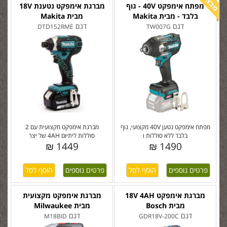
מפתח אימפקט 40V - גוף
מברגת אימפקט נטענת 18V
בלבד - מבית Makita
מבית Makita
דגם
דגם
DTD152RME
TW007G
מפתח אימפקט נטען 40V מקצועי, גוף
מברגת אימפקט מקצועית עם 2
בלבד ללא סוללות ו
סוללות ליתיום 4AH של יצר
1449 ₪
1490 ₪
פרטים נוספים
פרטים נוספים
מברגת אימפקט 18V 4AH
מברגת אימפקט מקצועית
מבית Bosch
מבית Milwaukee
דגם
דגם
M18BID
GDR18V-200C