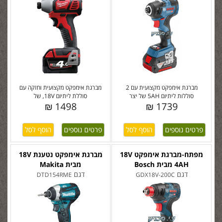
מברגת אימפקט מקצועית עם 2
מברגת אימפקט מקצועית וחזקה עם
סוללות ליתיום 5AH של יצר
סוללת ליתיום 18V, של
1498 ₪
1739 ₪
פרטים נוספים
פרטים נוספים
מפתח-מברגת אימפקט 18V
מברגת אימפקט נטענת 18V
4AH מבית Bosch
מבית Makita
דגם
דגם
DTD154RME
GDX18V-200C