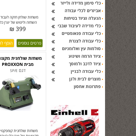
כלי סימון מדידה ולייזר
אביזרים לכלי עבודה
משחזת שולחן חזקה לעבודו
הנעלה וציוד בטיחות
השחזה וליטוש של יצרן כלי
כלי מדידה לעיבוד שבבי
399 ₪
כלי עבודה פנאומטיים
כלי עבודה לצנרת
פרטים נוספים
סולמות עץ ואלומניום
ציוד הרמה ושינוע
משחזת שולחנית מקצוע
ציוד לרכב ולמוסך
מבית PROXXON
דגם
SP/E
כלי עבודה לבניין
מוצרים לבית ולגן
פתרונות אחסון
משחזת שולחנית קומפקטי
מקצועית של יצרן כלי העבוד