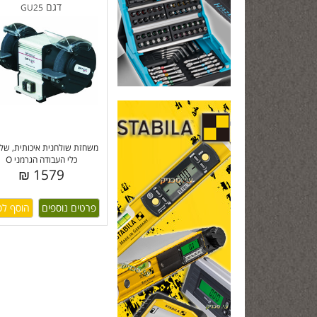
דגם
GU25
משחזת שולחנית איכותית, של 
כלי העבודה הגרמני O
1579 ₪
פרטים נוספים