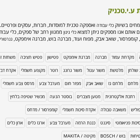
 ע.י.טכניק
מחים בשיווק
ואספקה טכנית למוסדות, חברות, עסקים ופרטיים. 
כלי עבודה
ם אותם אנו מספקים ניתן למצוא
ממגוון רחב של ספקים, כלי עבודה
כלי גינון
 קומפרסור, שואב אבק, מפוח ועוד, מברגה בוש, מברגה אימפקט,
גנרטורי
מקדחת עמוד
מברגה
מברגת אימפקט
פטישון
פטיש חציבה
משחזת זו
שולחן
מלטשת
משור עגול
משור גרונג
רוטר
מקצוע חשמלי
אקדח דב
מלחם
מלחם גז
שואב אבק
מפזר חום
מערבל צבע
מרסס צבע חשמלי
רתכת אלקטרונית
מטען מצברים
בוסטר הנעה
מכשיר שטיפה בלחץ
וליש
משאבה טבולה
אקדח סיכות חשמלי
קומפרסור / מדחס
כות פניאומטי
סיגנט
כננת הרמה
מערבל צבע
ארגז כלים
ארון כלים
טיחות
בוש / BOSCH
מקיטה / MAKITA