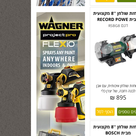
משחזת שולחן ''8 מקצועית
RECORD POWE
דגם
RSBG8
זת שולחן איכותית, עם אבן
לבנה רחבה, של יצרן כלי
895 ₪
ים נוספים
משחזת שולחן ''8 מקצועית
מבית BOSCH