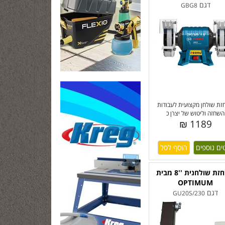
דגם
GBG8
ת שולחן מקצועית לעבודות
השחזה וליטוש של יצרן כ
1189 ₪
ים נוספים
משחזת שולחנית ''8 מבית
OPTIMUM
דגם
GU20S/230