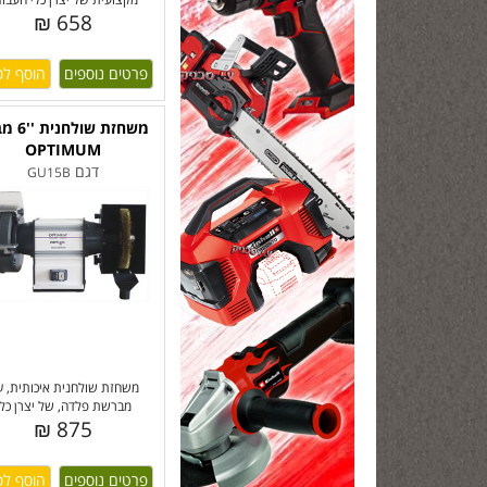
658 ₪
פרטים נוספים
משחזת שולח
OPTIMUM
דגם
GU15B
משחזת שולחנית איכותית, ע
מברשת פלדה, של יצרן כלי
875 ₪
פרטים נוספים