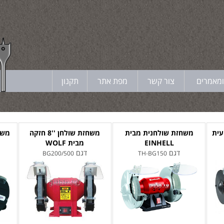
ומאמרים
צור קשר
מפת אתר
תקנון
6 מקצועית
משחזת שולחנית מבית
משחזת שולחן ''8 חזקה
EINHELL
מבית WOLF
דגם
דגם
BG200/500
TH-BG150