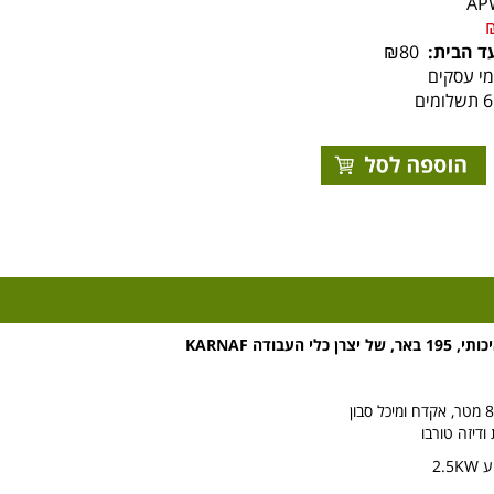
ד הבית:
₪80
העבודה KARNAF
דיזה טורבו