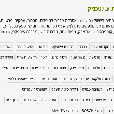
 ע.י.טכניק
מחים בשיווק
ואספקה טכנית למוסדות, חברות, עסקים ופרטיים. 
כלי עבודה
ם אותם אנו מספקים ניתן למצוא
ממגוון רחב של ספקים, כלי עבודה
כלי גינון
 קומפרסור, שואב אבק, מפוח ועוד, מברגה בוש, מברגה אימפקט,
גנרטורי
מקדחת עמוד
מברגה
מברגת אימפקט
פטישון
פטיש חציבה
משחזת זו
שולחן
מלטשת
משור עגול
משור גרונג
רוטר
מקצוע חשמלי
אקדח דב
מלחם
מלחם גז
שואב אבק
מפזר חום
מערבל צבע
מרסס צבע חשמלי
רתכת אלקטרונית
מטען מצברים
בוסטר הנעה
מכשיר שטיפה בלחץ
וליש
משאבה טבולה
אקדח סיכות חשמלי
קומפרסור / מדחס
כות פניאומטי
סיגנט
כננת הרמה
מערבל צבע
ארגז כלים
ארון כלים
טיחות
בוש / BOSCH
מקיטה / MAKITA