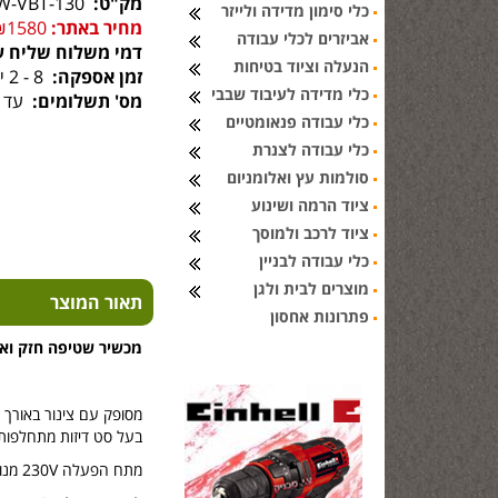
מק"ט:
APW-VBT-130
כלי סימון מדידה ולייזר
מחיר באתר:
₪1580
אביזרים לכלי עבודה
דמי משלוח שליח ע
הנעלה וציוד בטיחות
זמן אספקה:
8 - 2 ימי עסקים
כלי מדידה לעיבוד שבבי
מס' תשלומים:
עד 6 תשלומים
כלי עבודה פנאומטיים
כלי עבודה לצנרת
סולמות עץ ואלומניום
ציוד הרמה ושינוע
ציוד לרכב ולמוסך
כלי עבודה לבניין
מוצרים לבית ולגן
תאור המוצר
פתרונות אחסון
מכשיר שטיפה חזק ואיכותי, 195 באר, של יצרן כלי 
מסופק עם צינור באורך 8 מטר, אקדח ומיכל סבון
בעל סט דיזות מתחלפות ו
מתח הפעלה 230V מנוע 2.5KW