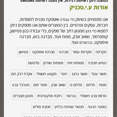
המענה ניתן לשיחות רגילות, אין מענה לשיחות וואטסאפ
אודות ע.י.טכניק
אנו מתמחים בשיווק
ואספקה טכנית למוסדות,
כלי עבודה
חברות, עסקים ופרטיים. בין המוצרים אותם אנו מספקים ניתן
למצוא
ממגוון רחב של ספקים, כלי עבודה כגון פטישון,
כלי גינון
קומפרסור, שואב אבק, מפוח ועוד, מברגה בוש, מברגה
אימפקט,
ועוד.
גנרטורים
מקדחה
מקדחת עמוד
מברגה
מברגת אימפקט
פטישון
פטיש חציבה
משחזת זוית
משחזת שולחן
מלטשת
משור עגול
משור גרונג
רוטר
מקצוע חשמלי
אקדח דבק חם
מפוח
מלחם
מלחם גז
שואב אבק
מפזר חום
מערבל צבע
מרסס צבע חשמלי
גנרטור
רתכת אלקטרונית
מטען מצברים
בוסטר הנעה
מכשיר שטיפה בלחץ
מכונת פוליש