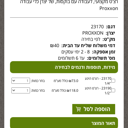
רצ'ט מקצועי, לעבודה עם בוקסות, של יצרן כלי עבודה
Proxxon
דגם:
23170
יצרן:
PROXXON
מק"ט:
לפי בחירה
דמי משלוח שליח עד הבית:
₪40
זמן אספקה:
8 - 2 ימי עסקים
מס' תשלומים:
עד 6 תשלומים
מידות, תוספות ודגמים לבחירה
23170 - רצ'ט הינע
₪73.0 כולל מע"מ
בחר כמות:
''1/4
23190 - רצ'ט הינע
₪118.0 כולל מע"מ
בחר כמות:
''1/2
תאור המוצר