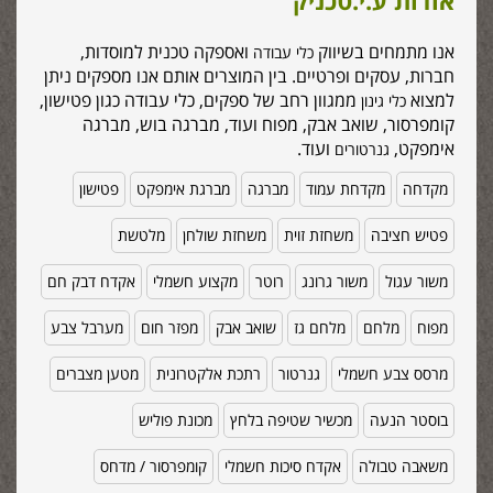
אודות ע.י.טכניק
אנו מתמחים בשיווק
ואספקה טכנית למוסדות,
כלי עבודה
חברות, עסקים ופרטיים. בין המוצרים אותם אנו מספקים ניתן
למצוא
ממגוון רחב של ספקים, כלי עבודה כגון פטישון,
כלי גינון
קומפרסור, שואב אבק, מפוח ועוד, מברגה בוש, מברגה
אימפקט,
ועוד.
גנרטורים
מקדחה
מקדחת עמוד
מברגה
מברגת אימפקט
פטישון
פטיש חציבה
משחזת זוית
משחזת שולחן
מלטשת
משור עגול
משור גרונג
רוטר
מקצוע חשמלי
אקדח דבק חם
מפוח
מלחם
מלחם גז
שואב אבק
מפזר חום
מערבל צבע
מרסס צבע חשמלי
גנרטור
רתכת אלקטרונית
מטען מצברים
בוסטר הנעה
מכשיר שטיפה בלחץ
מכונת פוליש
משאבה טבולה
אקדח סיכות חשמלי
קומפרסור / מדחס