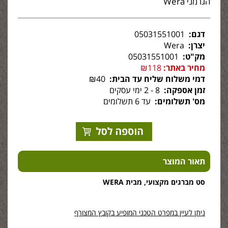
הגרמני Wera
דגם:
05031551001
יצרן:
Wera
מק"ט:
05031551001
מחיר באתר:
₪118
דמי משלוח שליח עד הבית:
₪40
זמן אספקה:
8 - 2 ימי עסקים
מס' תשלומים:
עד 6 תשלומים
תאור המוצר
סט מברגים מקצועי, מבית WERA
ניתן לעיין במפרט הטכני המופיע בקובץ המצורף