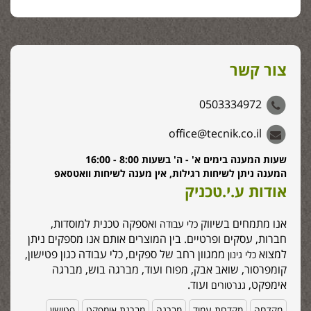
צור קשר
0503334972
office@tecnik.co.il
שעות המענה בימים א' - ה' בשעות 8:00 - 16:00
המענה ניתן לשיחות רגילות, אין מענה לשיחות וואטסאפ
אודות ע.י.טכניק
אנו מתמחים בשיווק
ואספקה טכנית למוסדות,
כלי עבודה
חברות, עסקים ופרטיים. בין המוצרים אותם אנו מספקים ניתן
למצוא
ממגוון רחב של ספקים, כלי עבודה כגון פטישון,
כלי גינון
קומפרסור, שואב אבק, מפוח ועוד, מברגה בוש, מברגה
אימפקט,
ועוד.
גנרטורים
מקדחה
מקדחת עמוד
מברגה
מברגת אימפקט
פטישון