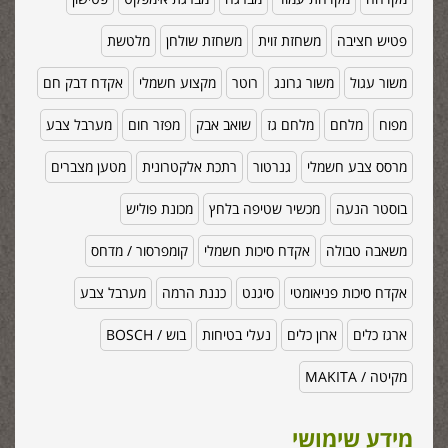
פטיש חציבה
משחזת זוית
משחזת שולחן
מלטשת
משור עגול
משור גרונג
רוטר
מקצוע חשמלי
אקדח דבק חם
מפוח
מלחם
מלחם גז
שואב אבק
מפזר חום
מערבל צבע
מרסס צבע חשמלי
גנרטור
רתכת אלקטרונית
מטען מצברים
בוסטר הנעה
מכשיר שטיפה בלחץ
מכונת פוליש
משאבה טבולה
אקדח סיכות חשמלי
קומפרסור / מדחס
אקדח סיכות פניאומטי
סיגנט
כננת הרמה
מערבל צבע
ארגז כלים
ארון כלים
נעלי בטיחות
בוש / BOSCH
מקיטה / MAKITA
מידע שימושי