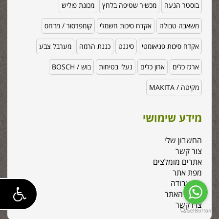
בוסטר הנעה
מכשיר שטיפה בלחץ
מכונת פוליש
משאבה טבולה
אקדח סיכות חשמלי
קומפרסור / מדחס
אקדח סיכות פניאומטי
סיגנט
כננת הרמה
מערבל צבע
ארגז כלים
ארון כלים
נעלי בטיחות
בוש / BOSCH
מקיטה / MAKITA
מידע שימושי
החשבון שלי
צור קשר
אתרים מומלצים
מפת אתר
כלי עבודה
אודות האתר
צרו קשר