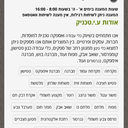
שעות המענה בימים א' - ה' בשעות 8:00 - 16:00
המענה ניתן לשיחות רגילות, אין מענה לשיחות וואטסאפ
אודות ע.י.טכניק
אנו מתמחים בשיווק
ואספקה טכנית למוסדות,
כלי עבודה
חברות, עסקים ופרטיים. בין המוצרים אותם אנו מספקים ניתן
למצוא
ממגוון רחב של ספקים, כלי עבודה כגון פטישון,
כלי גינון
קומפרסור, שואב אבק, מפוח ועוד, מברגה בוש, מברגה
אימפקט,
ועוד.
גנרטורים
מקדחה
מקדחת עמוד
מברגה
מברגת אימפקט
פטישון
פטיש חציבה
משחזת זוית
משחזת שולחן
מלטשת
משור עגול
משור גרונג
רוטר
מקצוע חשמלי
אקדח דבק חם
מפוח
מלחם
מלחם גז
שואב אבק
מפזר חום
מערבל צבע
מרסס צבע חשמלי
גנרטור
רתכת אלקטרונית
מטען מצברים