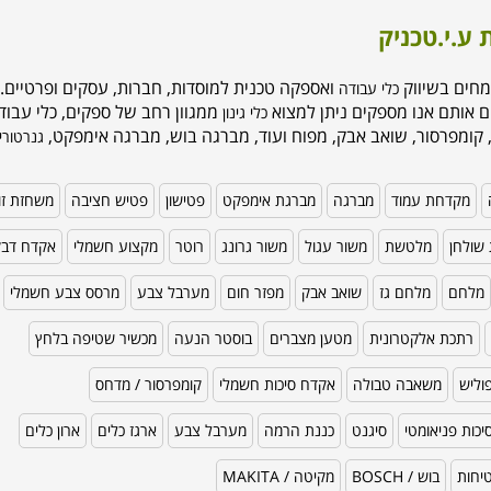
 ע.י.טכניק
מחים בשיווק
ואספקה טכנית למוסדות, חברות, עסקים ופרטיים. 
כלי עבודה
ם אותם אנו מספקים ניתן למצוא
ממגוון רחב של ספקים, כלי עבודה
כלי גינון
 קומפרסור, שואב אבק, מפוח ועוד, מברגה בוש, מברגה אימפקט,
גנרטורי
מקדחת עמוד
מברגה
מברגת אימפקט
פטישון
פטיש חציבה
משחזת זו
שולחן
מלטשת
משור עגול
משור גרונג
רוטר
מקצוע חשמלי
אקדח דב
מלחם
מלחם גז
שואב אבק
מפזר חום
מערבל צבע
מרסס צבע חשמלי
רתכת אלקטרונית
מטען מצברים
בוסטר הנעה
מכשיר שטיפה בלחץ
וליש
משאבה טבולה
אקדח סיכות חשמלי
קומפרסור / מדחס
כות פניאומטי
סיגנט
כננת הרמה
מערבל צבע
ארגז כלים
ארון כלים
טיחות
בוש / BOSCH
מקיטה / MAKITA