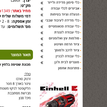
יצרן:
Lavor
כלי סימון מדידה ולייזר
מק"ט:
אביזרים לכלי עבודה
מחיר באתר:
₪1349
הנעלה וציוד בטיחות
דמי משלוח שליח ע
כלי מדידה לעיבוד שבבי
זמן אספקה:
8 - 2 ימי עסקים
כלי עבודה פנאומטיים
מס' תשלומים:
עד 6 תשלומים
כלי עבודה לצנרת
סולמות עץ ואלומניום
ציוד הרמה ושינוע
ציוד לרכב ולמוסך
תאור המוצר
כלי עבודה לבניין
מוצרים לבית ולגן
מכונת שטיפה בלחץ של יצ
פתרונות אחסון
כולל:
זרנוק טורבו
צינור באורך 8 מטר
הליקופטר לניקוי משטחי 
מברשת מסתובבת
מיכל סבון