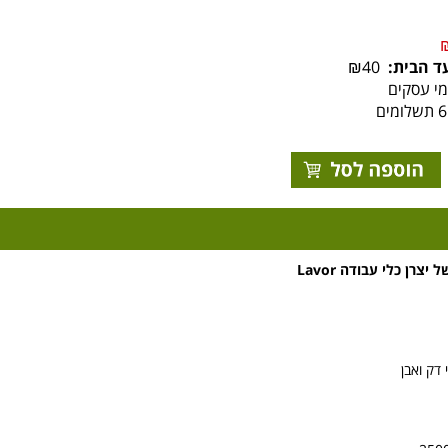
ד הבית:
₪40
רן כלי עבודה Lavor
דק ואבן