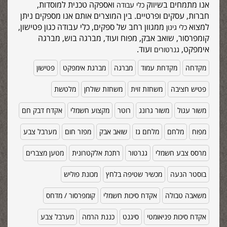
אנו מתמחים בשיווק
ואספקה טכנית למוסדות,
כלי עבודה
חברות, עסקים ופרטיים. בין המוצרים אותם אנו מספקים ניתן
למצוא
ממגוון רחב של ספקים, כלי עבודה כגון פטישון,
כלי גינון
קומפרסור, שואב אבק, מפוח ועוד, מברגה בוש, מברגה
אימפקט,
ועוד.
גנרטורים
מקדחה
מקדחת עמוד
מברגה
מברגת אימפקט
פטישון
פטיש חציבה
משחזת זוית
משחזת שולחן
מלטשת
משור עגול
משור גרונג
רוטר
מקצוע חשמלי
אקדח דבק חם
מפוח
מלחם
מלחם גז
שואב אבק
מפזר חום
מערבל צבע
מרסס צבע חשמלי
גנרטור
רתכת אלקטרונית
מטען מצברים
בוסטר הנעה
מכשיר שטיפה בלחץ
מכונת פוליש
משאבה טבולה
אקדח סיכות חשמלי
קומפרסור / מדחס
אקדח סיכות פניאומטי
סיגנט
כננת הרמה
מערבל צבע