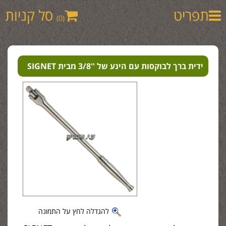
תפריט
סל קניות
(0)
ידית ברך לבוקסות עם הינע של ''3/8 מבית SIGNET
להגדלה לחץ על התמונה