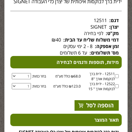
ידית ברך לבוקסות איכותית של יצרן כלי העבודה SIGNET
דגם:
12511
יצרן:
SIGNET
מק"ט:
לפי בחירה
דמי משלוח שליח עד הבית:
₪40
זמן אספקה:
8 - 2 ימי עסקים
מס' תשלומים:
עד 6 תשלומים
מידות, תוספות ודגמים לבחירה
12511 - ידית ברך
₪68.0 כולל מע"מ
בחר כמות:
לבוקסות אורך "8
12522 - ידית ברך
₪123.0 כולל מע"מ
בחר כמות:
לבוקסות אורך " 15
תאור המוצר
ידית ברך לבוקסות איכותית של יצרן כלי העבודה SIGNET