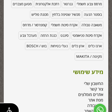
מרסס צבע חשמלי
גנרטור
רתכת אלקטרונית
מטען מצברים
בוסטר הנעה
מכשיר שטיפה בלחץ
מכונת פוליש
משאבה טבולה
אקדח סיכות חשמלי
קומפרסור / מדחס
אקדח סיכות פניאומטי
סיגנט
כננת הרמה
מערבל צבע
ארגז כלים
ארון כלים
נעלי בטיחות
בוש / BOSCH
מקיטה / MAKITA
מידע שימושי
החשבון שלי
צור קשר
אתרים מומלצים
מפת אתר
כלי עבודה
אודות האתר