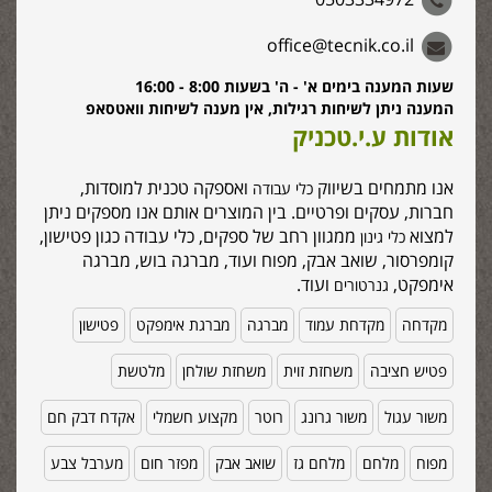
office@tecnik.co.il
שעות המענה בימים א' - ה' בשעות 8:00 - 16:00
המענה ניתן לשיחות רגילות, אין מענה לשיחות וואטסאפ
אודות ע.י.טכניק
אנו מתמחים בשיווק
ואספקה טכנית למוסדות,
כלי עבודה
חברות, עסקים ופרטיים. בין המוצרים אותם אנו מספקים ניתן
למצוא
ממגוון רחב של ספקים, כלי עבודה כגון פטישון,
כלי גינון
קומפרסור, שואב אבק, מפוח ועוד, מברגה בוש, מברגה
אימפקט,
ועוד.
גנרטורים
מקדחה
מקדחת עמוד
מברגה
מברגת אימפקט
פטישון
פטיש חציבה
משחזת זוית
משחזת שולחן
מלטשת
משור עגול
משור גרונג
רוטר
מקצוע חשמלי
אקדח דבק חם
מפוח
מלחם
מלחם גז
שואב אבק
מפזר חום
מערבל צבע