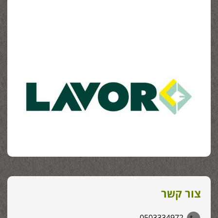
צור קשר
0503334972