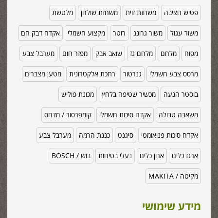
פטיש חציבה
משחזת זוית
משחזת שולחן
מלטשת
משור עגול
משור גרונג
רוטר
מקצוע חשמלי
אקדח דבק חם
מפוח
מלחם
מלחם גז
שואב אבק
מפזר חום
מערבל צבע
מרסס צבע חשמלי
גנרטור
רתכת אלקטרונית
מטען מצברים
בוסטר הנעה
מכשיר שטיפה בלחץ
מכונת פוליש
משאבה טבולה
אקדח סיכות חשמלי
קומפרסור / מדחס
אקדח סיכות פניאומטי
סיגנט
כננת הרמה
מערבל צבע
ארגז כלים
ארון כלים
נעלי בטיחות
בוש / BOSCH
מקיטה / MAKITA
מידע שימושי