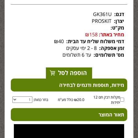
דגם:
GK361U
יצרן:
PROSKIT
מק"ט:
מחיר באתר:
₪158
דמי משלוח שליח עד הבית:
₪40
זמן אספקה:
8 - 2 ימי עסקים
מס' תשלומים:
עד 6 תשלומים
מידות, תוספות ודגמים לבחירה
מקלות דבק חם 12
₪20.0 כולל מע"מ
בחר כמות:
יחידות
תאור המוצר