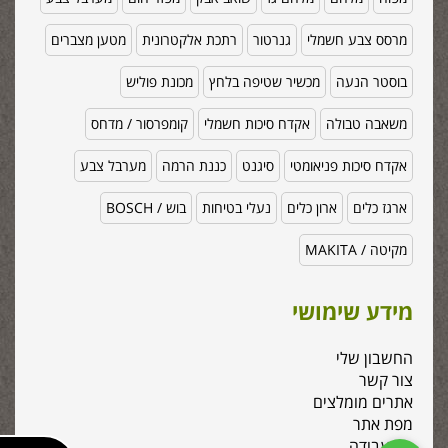
מרסס צבע חשמלי
גנרטור
רתכת אלקטרונית
מטען מצברים
בוסטר הנעה
מכשיר שטיפה בלחץ
מכונת פוליש
משאבה טבולה
אקדח סיכות חשמלי
קומפרסור / מדחס
אקדח סיכות פניאומטי
סיגנט
כננת הרמה
מערבל צבע
ארגז כלים
ארון כלים
נעלי בטיחות
בוש / BOSCH
מקיטה / MAKITA
מידע שימושי
החשבון שלי
צור קשר
אתרים מומלצים
מפת אתר
כלי עבודה