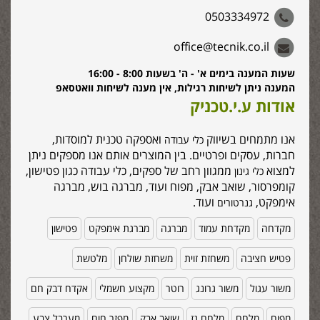
0503334972
office@tecnik.co.il
שעות המענה בימים א' - ה' בשעות 8:00 - 16:00
המענה ניתן לשיחות רגילות, אין מענה לשיחות וואטסאפ
אודות ע.י.טכניק
אנו מתמחים בשיווק
ואספקה טכנית למוסדות,
כלי עבודה
חברות, עסקים ופרטיים. בין המוצרים אותם אנו מספקים ניתן
למצוא
ממגוון רחב של ספקים, כלי עבודה כגון פטישון,
כלי גינון
קומפרסור, שואב אבק, מפוח ועוד, מברגה בוש, מברגה
אימפקט,
ועוד.
גנרטורים
מקדחה
מקדחת עמוד
מברגה
מברגת אימפקט
פטישון
פטיש חציבה
משחזת זוית
משחזת שולחן
מלטשת
משור עגול
משור גרונג
רוטר
מקצוע חשמלי
אקדח דבק חם
מפוח
מלחם
מלחם גז
שואב אבק
מפזר חום
מערבל צבע