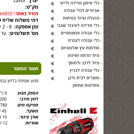
יצרן:
Lavor
כלי סימון מדידה ולייזר
מק"ט:
אביזרים לכלי עבודה
מחיר באתר:
₪6850
הנעלה וציוד בטיחות
דמי משלוח שליח ע
כלי מדידה לעיבוד שבבי
זמן אספקה:
8 - 2 ימי עסקים
כלי עבודה פנאומטיים
מס' תשלומים:
עד 6 תשלומים
כלי עבודה לצנרת
סולמות עץ ואלומניום
ציוד הרמה ושינוע
ציוד לרכב ולמוסך
תאור המוצר
כלי עבודה לבניין
מוצרים לבית ולגן
מנוע שטיפה בלחץ גבוה עם 
פתרונות אחסון
הספק מנוע
: 9 כ"ס
לחץ מירבי
: 200 באר
ספיקת מים:
780 ליטר לשעה
משקל:
45 ק''ג
אורך צינור:
10 מטר
אחריות
: 12 חודשים ע"י עשינו עסק בע''מ