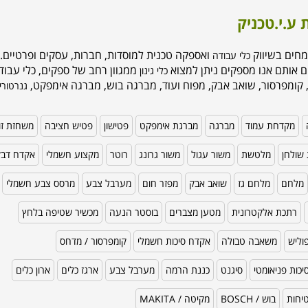
 ע.י.טכניק
מחים בשיווק
ואספקה טכנית למוסדות, חברות, עסקים ופרטיים. 
כלי עבודה
ם אותם אנו מספקים ניתן למצוא
ממגוון רחב של ספקים, כלי עבודה
כלי גינון
 קומפרסור, שואב אבק, מפוח ועוד, מברגה בוש, מברגה אימפקט,
גנרטורי
מקדחת עמוד
מברגה
מברגת אימפקט
פטישון
פטיש חציבה
משחזת זו
שולחן
מלטשת
משור עגול
משור גרונג
רוטר
מקצוע חשמלי
אקדח דב
מלחם
מלחם גז
שואב אבק
מפזר חום
מערבל צבע
מרסס צבע חשמלי
רתכת אלקטרונית
מטען מצברים
בוסטר הנעה
מכשיר שטיפה בלחץ
וליש
משאבה טבולה
אקדח סיכות חשמלי
קומפרסור / מדחס
כות פניאומטי
סיגנט
כננת הרמה
מערבל צבע
ארגז כלים
ארון כלים
טיחות
בוש / BOSCH
מקיטה / MAKITA