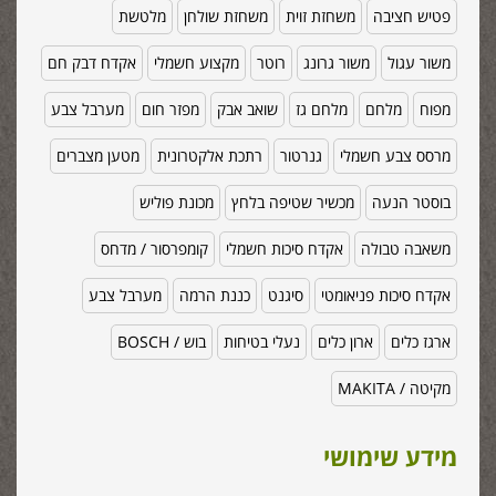
פטיש חציבה
משחזת זוית
משחזת שולחן
מלטשת
משור עגול
משור גרונג
רוטר
מקצוע חשמלי
אקדח דבק חם
מפוח
מלחם
מלחם גז
שואב אבק
מפזר חום
מערבל צבע
מרסס צבע חשמלי
גנרטור
רתכת אלקטרונית
מטען מצברים
בוסטר הנעה
מכשיר שטיפה בלחץ
מכונת פוליש
משאבה טבולה
אקדח סיכות חשמלי
קומפרסור / מדחס
אקדח סיכות פניאומטי
סיגנט
כננת הרמה
מערבל צבע
ארגז כלים
ארון כלים
נעלי בטיחות
בוש / BOSCH
מקיטה / MAKITA
מידע שימושי