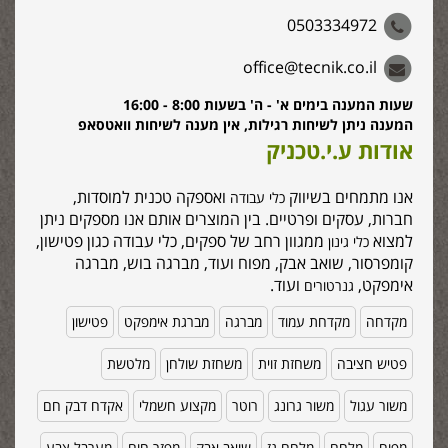
0503334972
office@tecnik.co.il
שעות המענה בימים א' - ה' בשעות 8:00 - 16:00
המענה ניתן לשיחות רגילות, אין מענה לשיחות וואטסאפ
אודות ע.י.טכניק
אנו מתמחים בשיווק
ואספקה טכנית למוסדות,
כלי עבודה
חברות, עסקים ופרטיים. בין המוצרים אותם אנו מספקים ניתן
למצוא
ממגוון רחב של ספקים, כלי עבודה כגון פטישון,
כלי גינון
קומפרסור, שואב אבק, מפוח ועוד, מברגה בוש, מברגה
אימפקט,
ועוד.
גנרטורים
מקדחה
מקדחת עמוד
מברגה
מברגת אימפקט
פטישון
פטיש חציבה
משחזת זוית
משחזת שולחן
מלטשת
משור עגול
משור גרונג
רוטר
מקצוע חשמלי
אקדח דבק חם
מפוח
מלחם
מלחם גז
שואב אבק
מפזר חום
מערבל צבע