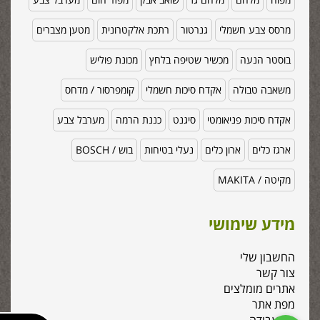
מרסס צבע חשמלי
גנרטור
רתכת אלקטרונית
מטען מצברים
בוסטר הנעה
מכשיר שטיפה בלחץ
מכונת פוליש
משאבה טבולה
אקדח סיכות חשמלי
קומפרסור / מדחס
אקדח סיכות פניאומטי
סיגנט
כננת הרמה
מערבל צבע
ארגז כלים
ארון כלים
נעלי בטיחות
בוש / BOSCH
מקיטה / MAKITA
מידע שימושי
החשבון שלי
צור קשר
אתרים מומלצים
מפת אתר
כלי עבודה